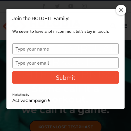
Skip
Facebook
Twitter
YouTube
Instagram
to
content
Join the HOLOFIT Family!
We seem to have a lot in common, let's stay in touch.
HOLOFIT: VIRTUAL
Type
your
WORKOUTS,
name
Type
your
ECHTE ERGEBNISSE
email
Submit
Some call it a
Marketing by
workout,
ActiveCampaign
we call it a game.
KOSTENLOSE TESTPHASE